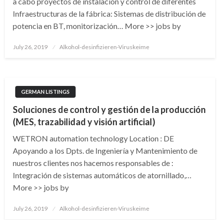
a cabo proyectos de instalación y control de diferentes
Infraestructuras de la fábrica: Sistemas de distribución de
potencia en BT, monitorización… More >> jobs by
Posted
July 26, 2019
Alkohol-desinfizieren-Viruskeime
on
GERMAN LISTINGS
Soluciones de control y gestión de la producción
(MES, trazabilidad y visión artificial)
WETRON automation technology Location : DE
Apoyando a los Dpts. de Ingeniería y Mantenimiento de
nuestros clientes nos hacemos responsables de :
Integración de sistemas automáticos de atornillado,…
More >> jobs by
Posted
July 26, 2019
Alkohol-desinfizieren-Viruskeime
on