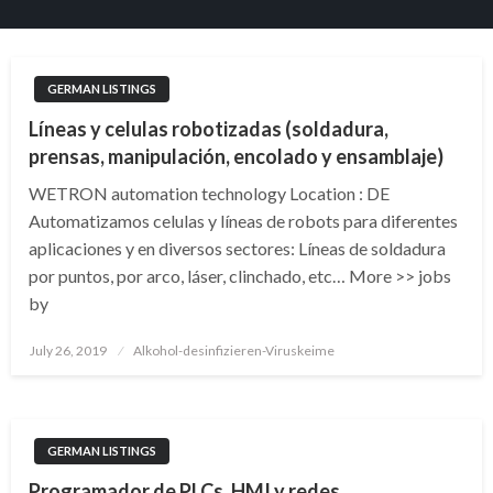
GERMAN LISTINGS
Líneas y celulas robotizadas (soldadura,
prensas, manipulación, encolado y ensamblaje)
WETRON automation technology Location : DE
Automatizamos celulas y líneas de robots para diferentes
aplicaciones y en diversos sectores: Líneas de soldadura
por puntos, por arco, láser, clinchado, etc… More >> jobs
by
Posted
July 26, 2019
Alkohol-desinfizieren-Viruskeime
on
GERMAN LISTINGS
Programador de PLCs, HMI y redes