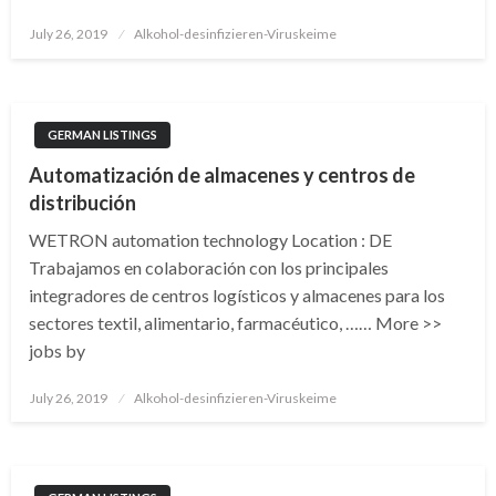
Posted
July 26, 2019
Alkohol-desinfizieren-Viruskeime
on
GERMAN LISTINGS
Automatización de almacenes y centros de
distribución
WETRON automation technology Location : DE
Trabajamos en colaboración con los principales
integradores de centros logísticos y almacenes para los
sectores textil, alimentario, farmacéutico, …… More >>
jobs by
Posted
July 26, 2019
Alkohol-desinfizieren-Viruskeime
on