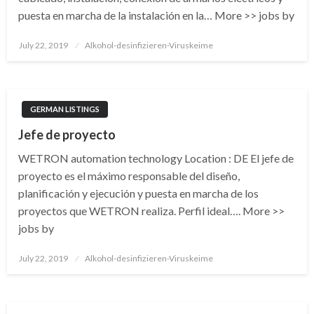
puesta en marcha de la instalación en la… More >> jobs by
Posted
July 22, 2019
Alkohol-desinfizieren-Viruskeime
on
GERMAN LISTINGS
Jefe de proyecto
WETRON automation technology Location : DE El jefe de
proyecto es el máximo responsable del diseño,
planificación y ejecución y puesta en marcha de los
proyectos que WETRON realiza. Perfil ideal…. More >>
jobs by
Posted
July 22, 2019
Alkohol-desinfizieren-Viruskeime
on