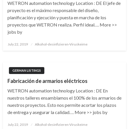
WETRON automation technology Location : DE El jefe de
proyecto es el máximo responsable del diseño,
planificación y ejecución y puesta en marcha de los
proyectos que WETRON realiza. Perfil ideal…. More >>
jobs by
Posted
July 22, 2019
Alkohol-desinfizieren-Viruskeime
on
GERMAN LISTINGS
Fabricación de armarios eléctricos
WETRON automation technology Location : DE En
nuestros talleres ensamblamos el 100% de los armarios de
nuestros proyectos. Esto nos permite acortar los plazos
de entrega y asegurar la calidad…. More >> jobs by
Posted
July 22, 2019
Alkohol-desinfizieren-Viruskeime
on