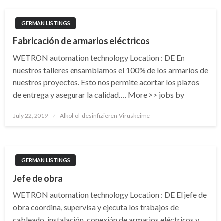
GERMAN LISTINGS
Fabricación de armarios eléctricos
WETRON automation technology Location : DE En
nuestros talleres ensamblamos el 100% de los armarios de
nuestros proyectos. Esto nos permite acortar los plazos
de entrega y asegurar la calidad…. More >> jobs by
Posted
July 22, 2019
Alkohol-desinfizieren-Viruskeime
on
GERMAN LISTINGS
Jefe de obra
WETRON automation technology Location : DE El jefe de
obra coordina, supervisa y ejecuta los trabajos de
cableado, instalación, conexión de armarios eléctricos y