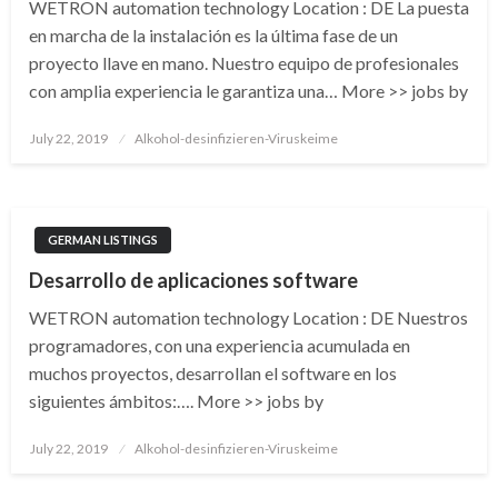
WETRON automation technology Location : DE La puesta
en marcha de la instalación es la última fase de un
proyecto llave en mano. Nuestro equipo de profesionales
con amplia experiencia le garantiza una… More >> jobs by
Posted
July 22, 2019
Alkohol-desinfizieren-Viruskeime
on
GERMAN LISTINGS
Desarrollo de aplicaciones software
WETRON automation technology Location : DE Nuestros
programadores, con una experiencia acumulada en
muchos proyectos, desarrollan el software en los
siguientes ámbitos:…. More >> jobs by
Posted
July 22, 2019
Alkohol-desinfizieren-Viruskeime
on