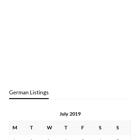
German Listings
July 2019
M
T
W
T
F
S
S