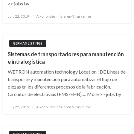
>> jobs by
Posted
July 22, 2019
Alkohol-desinfizieren-Viruskeime
on
GERMAN LISTINGS
Sistemas de transportadores para manutención
e intralogística
WETRON automation technology Location : DE Líneas de
transporte y manutención para automatizar el flujo de
piezas en los diferentes procesos de la fabricación.
Circuitos de electrovías (EMS/EHB)…. More >> jobs by
Posted
July 22, 2019
Alkohol-desinfizieren-Viruskeime
on