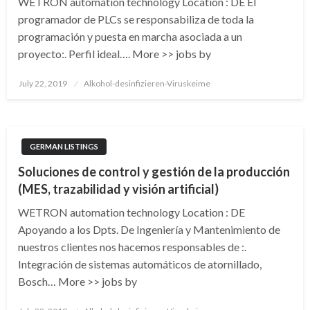
WETRON automation technology Location : DE El
programador de PLCs se responsabiliza de toda la
programación y puesta en marcha asociada a un
proyecto:. Perfil ideal…. More >> jobs by
Posted
July 22, 2019
Alkohol-desinfizieren-Viruskeime
on
GERMAN LISTINGS
Soluciones de control y gestión de la producción
(MES, trazabilidad y visión artificial)
WETRON automation technology Location : DE
Apoyando a los Dpts. De Ingeniería y Mantenimiento de
nuestros clientes nos hacemos responsables de :.
Integración de sistemas automáticos de atornillado,
Bosch… More >> jobs by
Posted