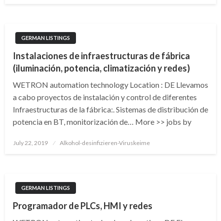
GERMAN LISTINGS
Instalaciones de infraestructuras de fábrica
(iluminación, potencia, climatización y redes)
WETRON automation technology Location : DE Llevamos
a cabo proyectos de instalación y control de diferentes
Infraestructuras de la fábrica:. Sistemas de distribución de
potencia en BT, monitorización de… More >> jobs by
Posted
July 22, 2019
Alkohol-desinfizieren-Viruskeime
on
GERMAN LISTINGS
Programador de PLCs, HMI y redes