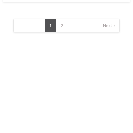
Posts
pagination
1
2
Next