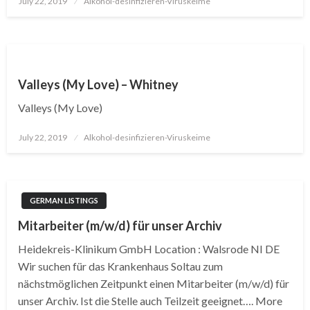
July 22, 2019
Alkohol-desinfizieren-Viruskeime
on
Valleys (My Love) – Whitney
Valleys (My Love)
Posted
July 22, 2019
Alkohol-desinfizieren-Viruskeime
on
GERMAN LISTINGS
Mitarbeiter (m/w/d) für unser Archiv
Heidekreis-Klinikum GmbH Location : Walsrode NI DE
Wir suchen für das Krankenhaus Soltau zum
nächstmöglichen Zeitpunkt einen Mitarbeiter (m/w/d) für
unser Archiv. Ist die Stelle auch Teilzeit geeignet…. More