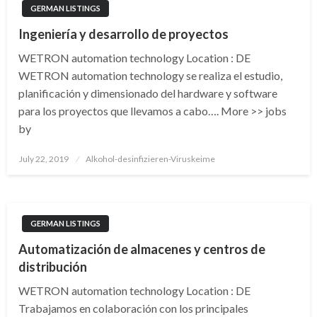
GERMAN LISTINGS
Ingeniería y desarrollo de proyectos
WETRON automation technology Location : DE
WETRON automation technology se realiza el estudio,
planificación y dimensionado del hardware y software
para los proyectos que llevamos a cabo…. More >> jobs
by
Posted
July 22, 2019
Alkohol-desinfizieren-Viruskeime
on
GERMAN LISTINGS
Automatización de almacenes y centros de
distribución
WETRON automation technology Location : DE
Trabajamos en colaboración con los principales