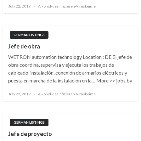
Posted
July 22, 2019
Alkohol-desinfizieren-Viruskeime
on
GERMAN LISTINGS
Jefe de obra
WETRON automation technology Location : DE El jefe de
obra coordina, supervisa y ejecuta los trabajos de
cableado, instalación, conexión de armarios eléctricos y
puesta en marcha de la instalación en la… More >> jobs by
Posted
July 22, 2019
Alkohol-desinfizieren-Viruskeime
on
GERMAN LISTINGS
Jefe de proyecto