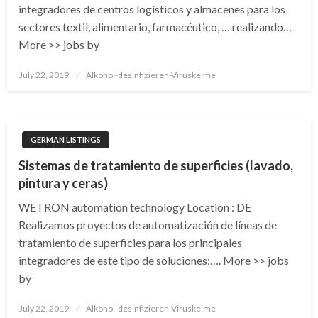
integradores de centros logísticos y almacenes para los
sectores textil, alimentario, farmacéutico, … realizando…
More >> jobs by
Posted
July 22, 2019
Alkohol-desinfizieren-Viruskeime
on
GERMAN LISTINGS
Sistemas de tratamiento de superficies (lavado,
pintura y ceras)
WETRON automation technology Location : DE
Realizamos proyectos de automatización de líneas de
tratamiento de superficies para los principales
integradores de este tipo de soluciones:…. More >> jobs
by
Posted
July 22, 2019
Alkohol-desinfizieren-Viruskeime
on