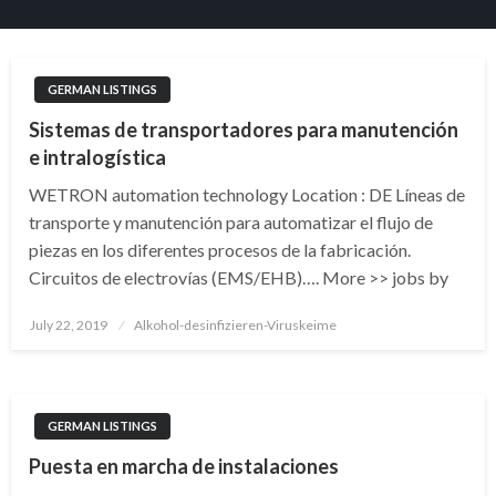
GERMAN LISTINGS
Sistemas de transportadores para manutención
e intralogística
WETRON automation technology Location : DE Líneas de
transporte y manutención para automatizar el flujo de
piezas en los diferentes procesos de la fabricación.
Circuitos de electrovías (EMS/EHB)…. More >> jobs by
Posted
July 22, 2019
Alkohol-desinfizieren-Viruskeime
on
GERMAN LISTINGS
Puesta en marcha de instalaciones