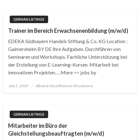
GERMAN LISTINGS
Trainer im Bereich Erwachsenenbildung (m/w/d)
EDEKA Südbayern Handels Stiftung & Co. KG Location :
Gaimersheim BY DE Ihre Aufgaben. Durchführen von
Seminaren und Workshops. Fachliche Unterstützung bei
der Erstellung von E-Learning-Kursen. Mitarbeit bei
innovativen Projekten…. More >> jobs by
Posted
July 5, 2019
Alkohol-desinfizieren-Viruskeime
on
GERMAN LISTINGS
Mitarbeiter im Büro der
Gleichstellungsbeauftragten (m/w/d)