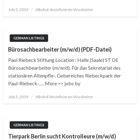
Posted
July 5, 2019
Alkohol-desinfizieren-Viruskeime
on
GERMAN LISTINGS
Bürosachbearbeiter (m/w/d) (PDF-Datei)
Paul Riebeck Stiftung Location : Halle (Saale) ST DE
Bürosachbearbeiter (m/w/d). Für das Sekretariat des
stationären Altenpfle-. Gebereiches Riebeckpark der
Paul-Riebeck-…. More >> jobs by
Posted
July 5, 2019
Alkohol-desinfizieren-Viruskeime
on
GERMAN LISTINGS
Tierpark Berlin sucht Kontrolleure (m/w/d)