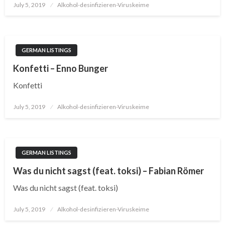
Posted
July 5, 2019
Alkohol-desinfizieren-Viruskeime
on
GERMAN LISTINGS
Konfetti – Enno Bunger
Konfetti
Posted
July 5, 2019
Alkohol-desinfizieren-Viruskeime
on
GERMAN LISTINGS
Was du nicht sagst (feat. toksi) – Fabian Römer
Was du nicht sagst (feat. toksi)
Posted
July 5, 2019
Alkohol-desinfizieren-Viruskeime
on