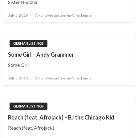
Sister Buddha
Posted
July 5, 2019
Alkohol-desinfizieren-Viruskeime
on
GERMAN LISTINGS
Some Girl – Andy Grammer
Some Girl
Posted
July 5, 2019
Alkohol-desinfizieren-Viruskeime
on
GERMAN LISTINGS
Reach (feat. Afrojack) – BJ the Chicago Kid
Reach (feat. Afrojack)