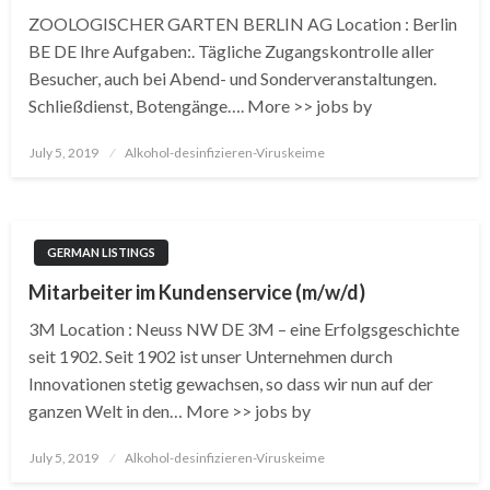
ZOOLOGISCHER GARTEN BERLIN AG Location : Berlin
BE DE Ihre Aufgaben:. Tägliche Zugangskontrolle aller
Besucher, auch bei Abend- und Sonderveranstaltungen.
Schließdienst, Botengänge…. More >> jobs by
Posted
July 5, 2019
Alkohol-desinfizieren-Viruskeime
on
GERMAN LISTINGS
Mitarbeiter im Kundenservice (m/w/d)
3M Location : Neuss NW DE 3M – eine Erfolgsgeschichte
seit 1902. Seit 1902 ist unser Unternehmen durch
Innovationen stetig gewachsen, so dass wir nun auf der
ganzen Welt in den… More >> jobs by
Posted
July 5, 2019
Alkohol-desinfizieren-Viruskeime
on