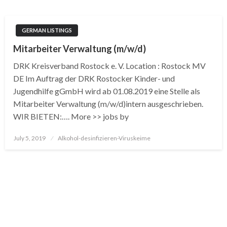
GERMAN LISTINGS
Mitarbeiter Verwaltung (m/w/d)
DRK Kreisverband Rostock e. V. Location : Rostock MV
DE Im Auftrag der DRK Rostocker Kinder- und
Jugendhilfe gGmbH wird ab 01.08.2019 eine Stelle als
Mitarbeiter Verwaltung (m/w/d)intern ausgeschrieben.
WIR BIETEN:…. More >> jobs by
Posted
July 5, 2019
Alkohol-desinfizieren-Viruskeime
on