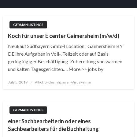
GERMAN LISTINGS
Koch für unser E center Gaimersheim (m/w/d)
Neukauf Südbayern GmbH Location : Gaimersheim BY
DE Ihre Aufgaben in Voll-, Teilzeit oder auf Basis
geringfügiger Beschäftigung. Zubereitung von warmen
und kalten Tagesgerichten…. More >> jobs by
Posted
July 5, 2019
Alkohol-desinfizieren-Viruskeime
on
GERMAN LISTINGS
einer Sachbearbeiterin oder eines
Sachbearbeiters für die Buchhaltung