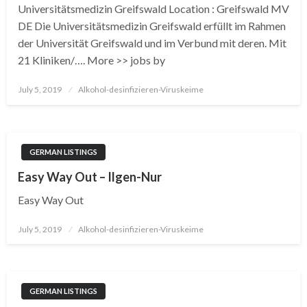
Universitätsmedizin Greifswald Location : Greifswald MV
DE Die Universitätsmedizin Greifswald erfüllt im Rahmen
der Universität Greifswald und im Verbund mit deren. Mit
21 Kliniken/…. More >> jobs by
Posted
July 5, 2019
Alkohol-desinfizieren-Viruskeime
on
GERMAN LISTINGS
Easy Way Out – Ilgen-Nur
Easy Way Out
Posted
July 5, 2019
Alkohol-desinfizieren-Viruskeime
on
GERMAN LISTINGS