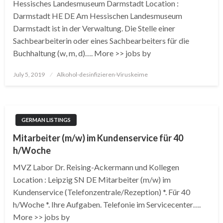
Hessisches Landesmuseum Darmstadt Location :
Darmstadt HE DE Am Hessischen Landesmuseum
Darmstadt ist in der Verwaltung. Die Stelle einer
Sachbearbeiterin oder eines Sachbearbeiters für die
Buchhaltung (w, m, d)…. More >> jobs by
Posted
July 5, 2019
Alkohol-desinfizieren-Viruskeime
on
GERMAN LISTINGS
Mitarbeiter (m/w) im Kundenservice für 40
h/Woche
MVZ Labor Dr. Reising-Ackermann und Kollegen
Location : Leipzig SN DE Mitarbeiter (m/w) im
Kundenservice (Telefonzentrale/Rezeption) *. Für 40
h/Woche *. Ihre Aufgaben. Telefonie im Servicecenter….
More >> jobs by