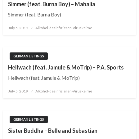
Simmer (feat. Burna Boy) – Mahalia
Simmer (feat. Burna Boy)
Posted
July 5, 2019
Alkohol-desinfizieren-Viruskeime
on
GERMAN LISTINGS
Hellwach (feat. Jamule & MoTrip) – P.A. Sports
Hellwach (feat. Jamule & MoTrip)
Posted
July 5, 2019
Alkohol-desinfizieren-Viruskeime
on
GERMAN LISTINGS
Sister Buddha – Belle and Sebastian