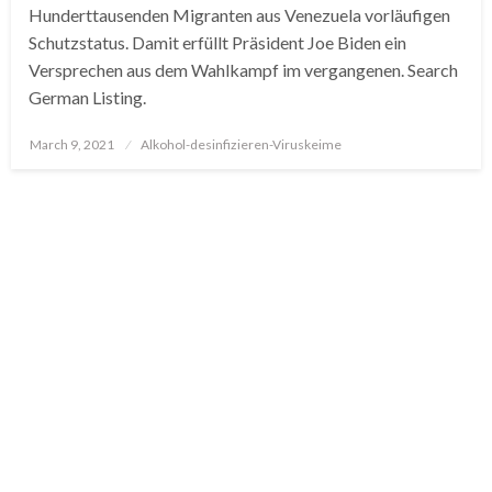
Hunderttausenden Migranten aus Venezuela vorläufigen
Schutzstatus. Damit erfüllt Präsident Joe Biden ein
Versprechen aus dem Wahlkampf im vergangenen. Search
German Listing.
Posted
March 9, 2021
Alkohol-desinfizieren-Viruskeime
on