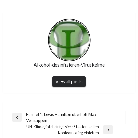
Alkohol-desinfizieren-Viruskeime
View all posts
Post
Formel 1: Lewis Hamilton überholt Max
Previous
Verstappen
navigation
Post
UN-Klimagipfel einigt sich: Staaten sollen
Next
Kohleausstieg einleiten