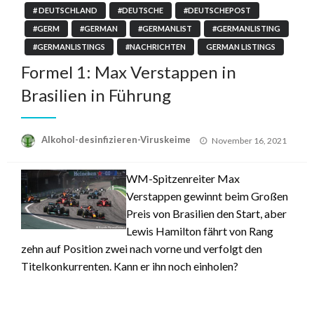
# DEUTSCHLAND
#DEUTSCHE
#DEUTSCHEPOST
#GERM
#GERMAN
#GERMANLIST
#GERMANLISTING
#GERMANLISTINGS
#NACHRICHTEN
GERMAN LISTINGS
Formel 1: Max Verstappen in
Brasilien in Führung
Posted
Alkohol-desinfizieren-Viruskeime
November 16, 2021
on
WM-Spitzenreiter Max
Verstappen gewinnt beim Großen
Preis von Brasilien den Start, aber
Lewis Hamilton fährt von Rang
zehn auf Position zwei nach vorne und verfolgt den
Titelkonkurrenten. Kann er ihn noch einholen?