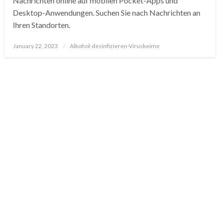
Nachrichten online auf mobilen Pocket-Apps und
Desktop-Anwendungen. Suchen Sie nach Nachrichten an
Ihren Standorten.
Posted
January 22, 2023
Alkohol-desinfizieren-Viruskeime
on