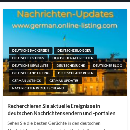
DEUTSCHE BÄCKEREIEN
DEUTSCHE BLOGGER
DEUTSCHE LISTINGS
DEUTSCHE NACHRICHTEN
DEUTSCHE NEWS LISTE
DEUTSCHE SUCHE
DEUTSCHER BLOG
DEUTSCHLAND LISTING
DEUTSCHLAND REISEN
GERMAN LISTINGS
GERMAN UPDATES
NACHRICHTEN IN DEUTSCHLAND
Recherchieren Sie aktuelle Ereignisse in
deutschen Nachrichtensendern und -portalen
Sehen Sie die besten Gerüchte in den deutschen