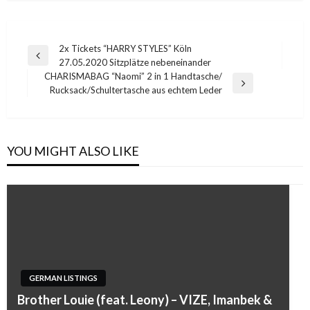
Post
2x Tickets “HARRY STYLES” Köln
Previous
27.05.2020 Sitzplätze nebeneinander
navigation
Post
CHARISMABAG “Naomi” 2 in 1 Handtasche/
Next
Rucksack/Schultertasche aus echtem Leder
Post
YOU MIGHT ALSO LIKE
GERMAN LISTINGS
Brother Louie (feat. Leony) – VIZE, Imanbek &