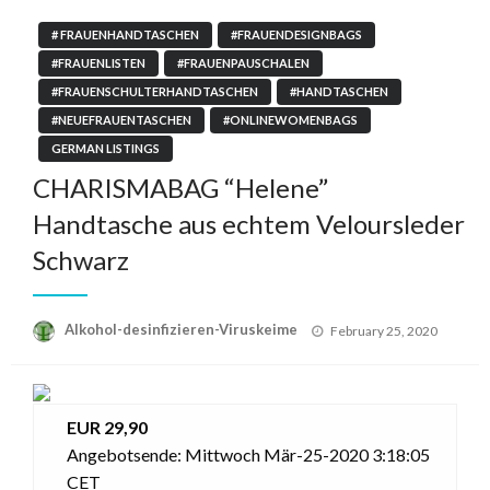
# FRAUENHANDTASCHEN
#FRAUENDESIGNBAGS
#FRAUENLISTEN
#FRAUENPAUSCHALEN
#FRAUENSCHULTERHANDTASCHEN
#HANDTASCHEN
#NEUEFRAUENTASCHEN
#ONLINEWOMENBAGS
GERMAN LISTINGS
CHARISMABAG “Helene”
Handtasche aus echtem Veloursleder
Schwarz
Posted
Alkohol-desinfizieren-Viruskeime
February 25, 2020
on
EUR 29,90
Angebotsende: Mittwoch Mär-25-2020 3:18:05
CET