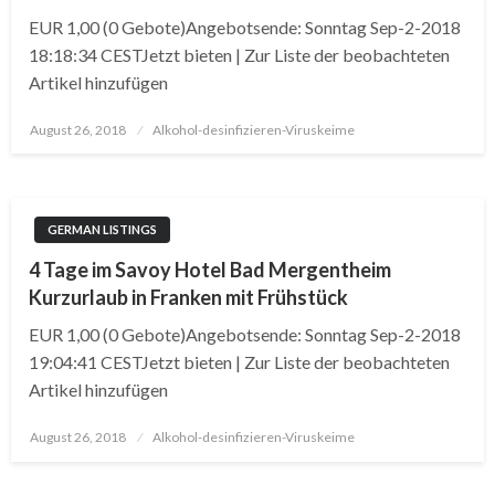
EUR 1,00 (0 Gebote)Angebotsende: Sonntag Sep-2-2018
18:18:34 CESTJetzt bieten | Zur Liste der beobachteten
Artikel hinzufügen
Posted
August 26, 2018
Alkohol-desinfizieren-Viruskeime
on
GERMAN LISTINGS
4 Tage im Savoy Hotel Bad Mergentheim
Kurzurlaub in Franken mit Frühstück
EUR 1,00 (0 Gebote)Angebotsende: Sonntag Sep-2-2018
19:04:41 CESTJetzt bieten | Zur Liste der beobachteten
Artikel hinzufügen
Posted
August 26, 2018
Alkohol-desinfizieren-Viruskeime
on