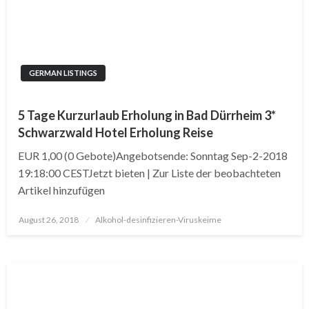
GERMAN LISTINGS
5 Tage Kurzurlaub Erholung in Bad Dürrheim 3*
Schwarzwald Hotel Erholung Reise
EUR 1,00 (0 Gebote)Angebotsende: Sonntag Sep-2-2018
19:18:00 CESTJetzt bieten | Zur Liste der beobachteten
Artikel hinzufügen
Posted
August 26, 2018
Alkohol-desinfizieren-Viruskeime
on