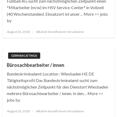
Fußball AG sucht zum nächstmöglichen Zeitpunkt einen
*Mitarbeiter (m/w) im HSV Service-Center* in Vollzeit
(40 Wochenstunden). Einsatzort ist unser… More >> jobs
by
Posted
August 26, 2018
Alkohol-desinfizieren-Viruskeime
on
GERMAN LISTINGS
Bürosachbearbeiter / innen
Bundeskriminalamt Location : Wiesbaden HE DE
Tätigkeitsprofil Das Bundeskriminalamt sucht zum
nächstmöglichen Zeitpunkt für den Dienstort Wiesbaden
mehrere Bürosachbearbeiter / innen. In den… More >>
jobs by
Posted
August 26, 2018
Alkohol-desinfizieren-Viruskeime
on