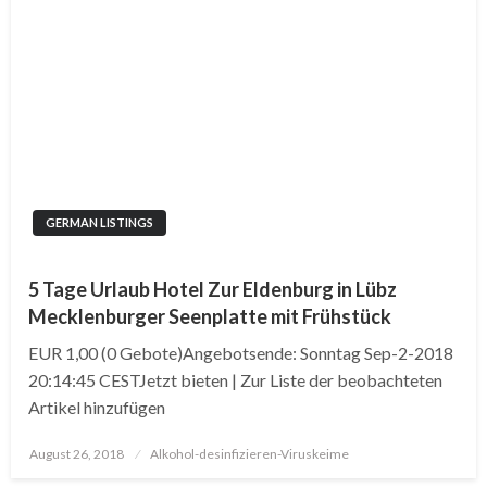
GERMAN LISTINGS
5 Tage Urlaub Hotel Zur Eldenburg in Lübz
Mecklenburger Seenplatte mit Frühstück
EUR 1,00 (0 Gebote)Angebotsende: Sonntag Sep-2-2018
20:14:45 CESTJetzt bieten | Zur Liste der beobachteten
Artikel hinzufügen
Posted
August 26, 2018
Alkohol-desinfizieren-Viruskeime
on