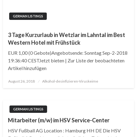
GERMAN LISTINGS
3 Tage Kurzurlaub in Wetzlar im Lahntal im Best
Western Hotel mit Frühstück
EUR 1,00 (0 Gebote)Angebotsende: Sonntag Sep-2-2018
19:36:40 CESTJetzt bieten | Zur Liste der beobachteten
Artikel hinzufügen
Posted
August 26, 2018
Alkohol-desinfizieren-Viruskeime
on
GERMAN LISTINGS
Mitarbeiter (m/w) im HSV Service-Center
HSV Fußball AG Location : Hamburg HH DE Die HSV