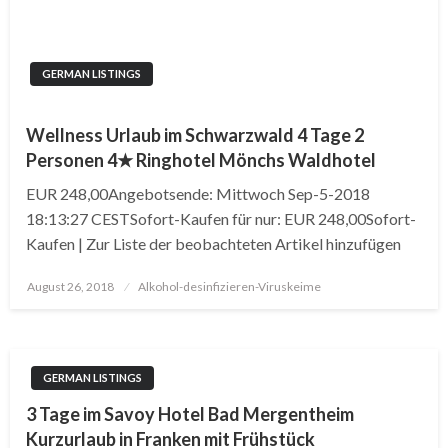
GERMAN LISTINGS
Wellness Urlaub im Schwarzwald 4 Tage 2
Personen 4★ Ringhotel Mönchs Waldhotel
EUR 248,00Angebotsende: Mittwoch Sep-5-2018
18:13:27 CESTSofort-Kaufen für nur: EUR 248,00Sofort-
Kaufen | Zur Liste der beobachteten Artikel hinzufügen
Posted
August 26, 2018
Alkohol-desinfizieren-Viruskeime
on
GERMAN LISTINGS
3 Tage im Savoy Hotel Bad Mergentheim
Kurzurlaub in Franken mit Frühstück