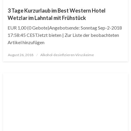
3 Tage Kurzurlaub im Best Western Hotel
Wetzlar im Lahntal mit Frühstück
EUR 1,00 (0 Gebote)Angebotsende: Sonntag Sep-2-2018
17:58:45 CESTJetzt bieten | Zur Liste der beobachteten
Artikel hinzufügen
Posted
August 26, 2018
Alkohol-desinfizieren-Viruskeime
on