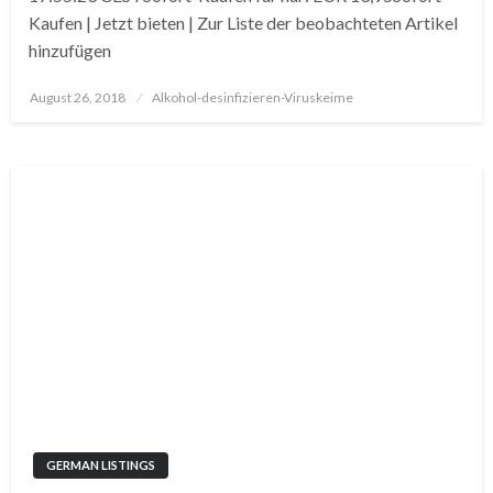
Kaufen | Jetzt bieten | Zur Liste der beobachteten Artikel
hinzufügen
Posted
August 26, 2018
Alkohol-desinfizieren-Viruskeime
on
GERMAN LISTINGS