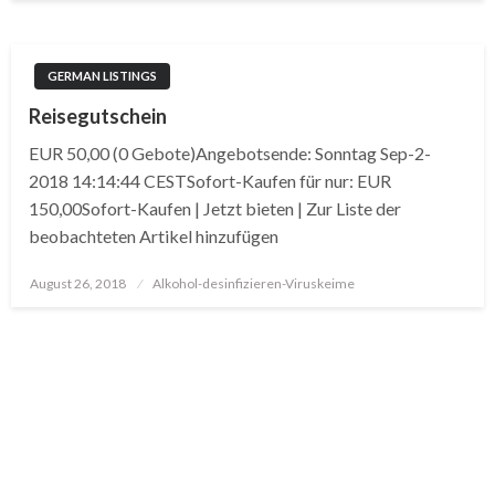
GERMAN LISTINGS
Reisegutschein
EUR 50,00 (0 Gebote)Angebotsende: Sonntag Sep-2-
2018 14:14:44 CESTSofort-Kaufen für nur: EUR
150,00Sofort-Kaufen | Jetzt bieten | Zur Liste der
beobachteten Artikel hinzufügen
Posted
August 26, 2018
Alkohol-desinfizieren-Viruskeime
on