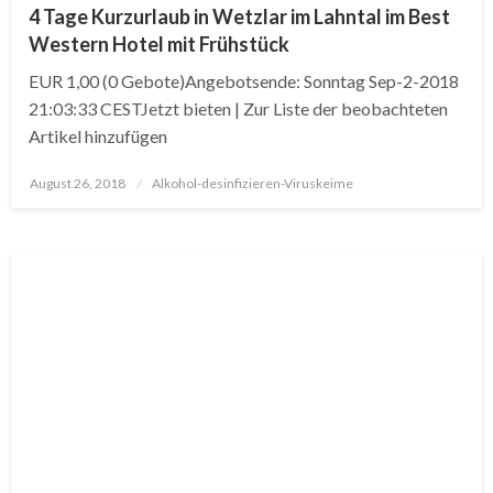
4 Tage Kurzurlaub in Wetzlar im Lahntal im Best
Western Hotel mit Frühstück
EUR 1,00 (0 Gebote)Angebotsende: Sonntag Sep-2-2018
21:03:33 CESTJetzt bieten | Zur Liste der beobachteten
Artikel hinzufügen
Posted
August 26, 2018
Alkohol-desinfizieren-Viruskeime
on