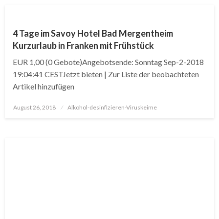
4 Tage im Savoy Hotel Bad Mergentheim
Kurzurlaub in Franken mit Frühstück
EUR 1,00 (0 Gebote)Angebotsende: Sonntag Sep-2-2018
19:04:41 CESTJetzt bieten | Zur Liste der beobachteten
Artikel hinzufügen
Posted
August 26, 2018
Alkohol-desinfizieren-Viruskeime
on